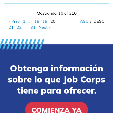
Mostrando: 10 of 310
« Prev
1
…
18
19
20
ASC
/
DESC
21
22
…
31
Next »
Obtenga información
sobre lo que Job Corps
tiene para ofrecer.
COMIENZA YA