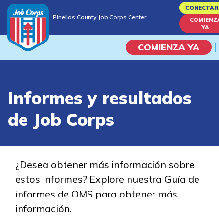
Skip
CONECTAR
Pinellas County Job Corps Center
to
COMIENZ
Pinellas County Job Corps Center
YA
main
content
COMIENZA YA
Programas
Informes y resultados
Vida En El Campus Universita
de Job Corps
Habilidades académicas
Viaje de la carrera
¿Desea obtener más información sobre
estos informes? Explore nuestra Guía de
Estudiar
informes de OMS para obtener más
información.
Programas de Entrenamient