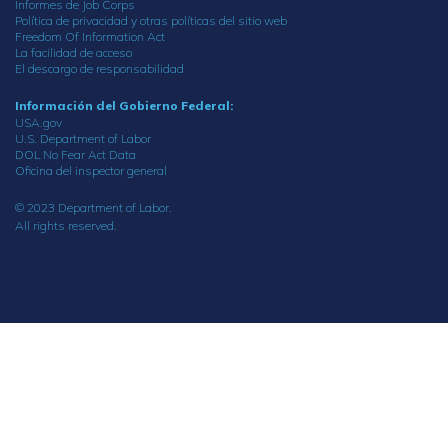
Informes de Job Corps
Política de privacidad y otras políticas del sitio web
Freedom Of Information Act
La facilidad de acceso
El descargo de responsabilidad
Información del Gobierno Federal:
USA.gov
U.S. Department of Labor
DOL No Fear Act Data
Oficina del inspector general
© 2023 Department of Labor.
All rights reserved.