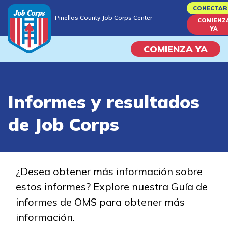
Skip
CONECTAR
Pinellas County Job Corps Center
to
COMIENZ
Pinellas County Job Corps Center
YA
main
content
COMIENZA YA
Programas
Informes y resultados
Vida En El Campus Universita
de Job Corps
Habilidades académicas
Viaje de la carrera
¿Desea obtener más información sobre
estos informes? Explore nuestra Guía de
Estudiar
informes de OMS para obtener más
información.
Programas de Entrenamient