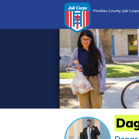
Pinellas County Job Corp
Da
Depar